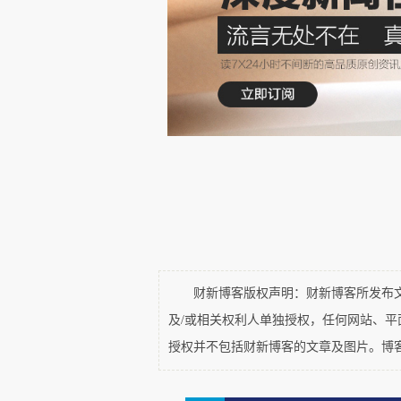
（如琼斯，1965）。而在所谓的
勒，1957，第 11 页）——
经济利润为零。更不用说企业家
源，以及经济破坏与演化进程的
精确预测的假设。因此，通过假
来源，这使得经济学家能够计算最
里德曼（1953）的著名论断，
至异质的假设也无可厚非。这导
参与者，反而成为 “萦绕在我们经济
财新博客版权声明：财新博客所发布文章
企业家精神以及经济变迁的引
及/或相关权利人单独授权，任何网站、
1968，第 66 页）。早期将经济
授权并不包括财新博客的文章及图片。博
页）、一种持续更新的演化过程的