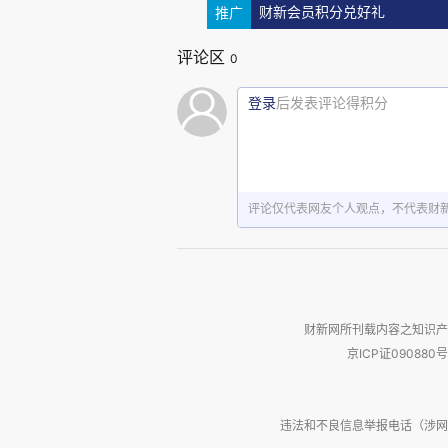
推广
财新会员积分兑好礼
1.1 演化经济学
评论区
0
现代主流经济学并非没有批评
面经济的演化本质。该路径最初由理
登录
后发表评论得积分
1982）提出，他们基于所谓的 “
彼特，1934）提出了一种解释
变迁是重要且有趣的”，以及 “
评论仅代表网友个人观点，不代表财
经济变迁理解的前提条件”（纳尔逊与
纳尔逊与温特的研究催生了演化
财新网所刊载内容之知识产
法（霍奇森，2019）。这些方
京ICP证090880号
其中生产能力遵循达尔文式的变
（2024，第 20 页）所言：
违法和不良信息举报电话（涉网络暴力有
产生变异，市场过程产生选择，知