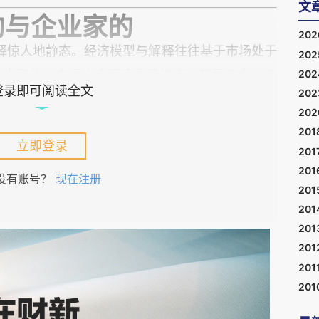
文
的与企业家的
20
释惊人地静态。经济模型与解释往往基于市场处于
20
20
发生变化，市场也会迅速重建均衡。简而言之，在
登录即可阅读全文
20
态性的支撑，无法解释经济如何随时间演化、展开
20
201
立即登录
201
展，并不能代表经济学研究的全貌。事实上，动态
201
没有账号？
现在注册
201
及早期理论的核心。直到 20 世纪经济学转向形
201
经济学才转向静态分析，并重要地放弃了将企业家精
201
量。现代经济模型往往完全排除企业家精神现象，
201
201
201
在企业家精神，因为经济已被假定处于最大化状态