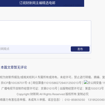
订阅财新网主编精选电邮
者，其中也包括经济学专业内部。一种批评路径直
查德・R・纳尔逊与西德尼・G・温特（1973，
熊彼特式替代方案”（纳尔逊与温特，1974；参照熊
经济增长的替代方法。该方法基于两个前提：“经济
对我们学科理论基础的重大重构，是显著提升我们对
新网观点
发布
温特，1982，第 3–4 页）。
本篇文章暂无评论
经济学这一伞状概念下的 “新浪潮” 经济理论方
权为财新传媒及/或相关权利人专属所有或持有。未经许可，禁止进行转载、摘编、
法的共同点在于，将经济视为一个不断演化的系统，
京ICP备10026701号-8
|
网信算备110105862729401250013号
|
京公网安备 11
异 — 选择 — 复制过程。正如波茨与多普弗
广播电视节目制作经营许可证：京第01015号
|
出版物经营许可证：第直100013号
“经济由习惯与惯例、能力与技术构成，企业家行动从中
Copyright 财新网 All Rights Reserved 版权所有 复制必究
害信息举报、未成年人举报、谣言信息）：010-85905050 13195200605 举报邮
识在企业等主体中复制。” 因此，演化过程由企业