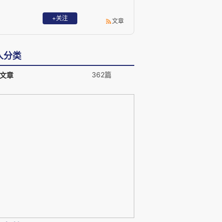
+关注
文章
人分类
362篇
文章