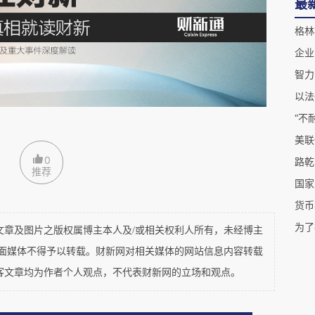
最
完全竞争 ——“一个具备完全知识的经济”（斯蒂格
格林
 中，同样没有企业家的空间，因为所有人都知晓机会，
企业
精神难以捉摸且难以明确界定。作为新奇事物的来
智力
成因，企业家精神甚至可能破坏支撑形式化建模与
以法
设，模型中既没有企业家，也没有新奇事物的内生
“不
大化行为，进而估计 “最优性”。正如米尔顿・弗
美联
如果模型仍能预测经济结果，那么即便采用不现实乃
0
推荐
致了一种经济学：企业家不再被视为经济中的核心
国家
模型中的幽灵”（鲍莫尔，1993，第 197 页）。
货币
为了
及图片之版权属博主本人及/或相关权利人所有，未经博主
擎，已从现代主流经济学中被 “抹去”（鲍莫尔，
平面媒体不得予以转载。财新网对相关媒体的网站信息内容转载
理解为 “产业突变的过程”（熊彼特，1947，第 85
客文章均为作者个人观点，不代表财新网的立场和观点。
观点，被弃之不顾，以使建模变得可行。