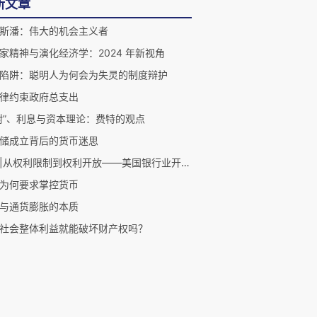
新文章
斯潘：伟大的机会主义者
家精神与演化经济学：2024 年新视角
陷阱：聪明人为何会为失灵的制度辩护
律约束政府总支出
耐”、利息与资本理论：费特的观点
储成立背后的货币迷思
路乾|从权利限制到权利开放——美国银行业开放的政治经济史
为何要求掌控货币
与通货膨胀的本质
社会整体利益就能破坏财产权吗？