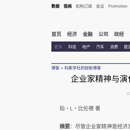
数据
我闻
机构订阅
会议
Promotion
首页
经济
金融
公司
政经
更多
科技
地产
汽车
消费
能
博客
>
科斯学社的财新博客
企业家精神与演化
2
珀・L・比伦德 著
摘要
：尽管企业家精神是经济